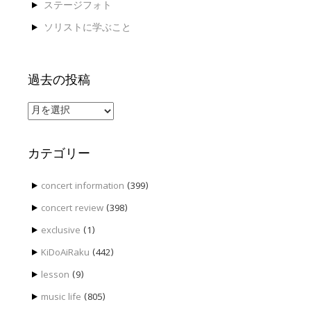
ステージフォト
ソリストに学ぶこと
過去の投稿
過
去
の
投
カテゴリー
稿
concert information
(399)
concert review
(398)
exclusive
(1)
KiDoAiRaku
(442)
lesson
(9)
music life
(805)