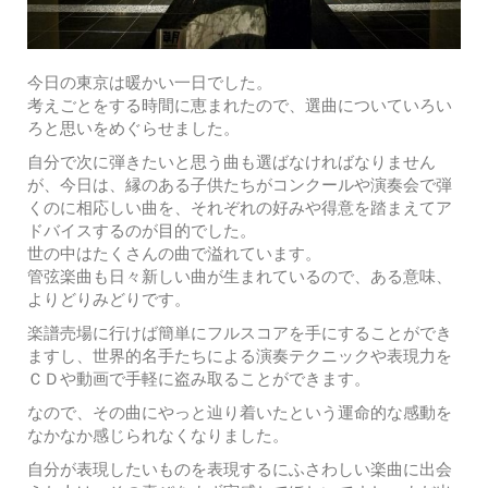
今日の東京は暖かい一日でした。
考えごとをする時間に恵まれたので、選曲についていろい
ろと思いをめぐらせました。
自分で次に弾きたいと思う曲も選ばなければなりません
が、今日は、縁のある子供たちがコンクールや演奏会で弾
くのに相応しい曲を、それぞれの好みや得意を踏まえてア
ドバイスするのが目的でした。
世の中はたくさんの曲で溢れています。
管弦楽曲も日々新しい曲が生まれているので、ある意味、
よりどりみどりです。
楽譜売場に行けば簡単にフルスコアを手にすることができ
ますし、世界的名手たちによる演奏テクニックや表現力を
ＣＤや動画で手軽に盗み取ることができます。
なので、その曲にやっと辿り着いたという運命的な感動を
なかなか感じられなくなりました。
自分が表現したいものを表現するにふさわしい楽曲に出会