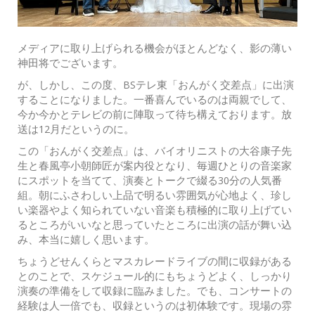
メディアに取り上げられる機会がほとんどなく、影の薄い
神田将でございます。
が、しかし、この度、BSテレ東「おんがく交差点」に出演
することになりました。一番喜んでいるのは両親でして、
今か今かとテレビの前に陣取って待ち構えております。放
送は12月だというのに。
この「おんがく交差点」は、バイオリニストの大谷康子先
生と春風亭小朝師匠が案内役となり、毎週ひとりの音楽家
にスポットを当てて、演奏とトークで綴る30分の人気番
組。朝にふさわしい上品で明るい雰囲気が心地よく、珍し
い楽器やよく知られていない音楽も積極的に取り上げてい
るところがいいなと思っていたところに出演の話が舞い込
み、本当に嬉しく思います。
ちょうどせんくらとマスカレードライブの間に収録がある
とのことで、スケジュール的にもちょうどよく、しっかり
演奏の準備をして収録に臨みました。でも、コンサートの
経験は人一倍でも、収録というのは初体験です。現場の雰