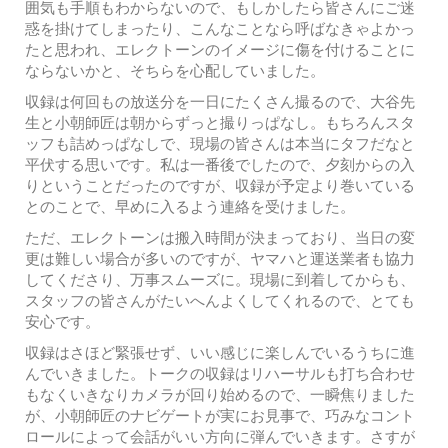
囲気も手順もわからないので、もしかしたら皆さんにご迷
惑を掛けてしまったり、こんなことなら呼ばなきゃよかっ
たと思われ、エレクトーンのイメージに傷を付けることに
ならないかと、そちらを心配していました。
収録は何回もの放送分を一日にたくさん撮るので、大谷先
生と小朝師匠は朝からずっと撮りっぱなし。もちろんスタ
ッフも詰めっぱなしで、現場の皆さんは本当にタフだなと
平伏する思いです。私は一番後でしたので、夕刻からの入
りということだったのですが、収録が予定より巻いている
とのことで、早めに入るよう連絡を受けました。
ただ、エレクトーンは搬入時間が決まっており、当日の変
更は難しい場合が多いのですが、ヤマハと運送業者も協力
してくださり、万事スムーズに。現場に到着してからも、
スタッフの皆さんがたいへんよくしてくれるので、とても
安心です。
収録はさほど緊張せず、いい感じに楽しんでいるうちに進
んでいきました。トークの収録はリハーサルも打ち合わせ
もなくいきなりカメラが回り始めるので、一瞬焦りました
が、小朝師匠のナビゲートが実にお見事で、巧みなコント
ロールによって会話がいい方向に弾んでいきます。さすが