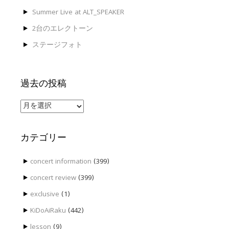
Summer Live at ALT_SPEAKER
2台のエレクトーン
ステージフォト
過去の投稿
過
去
の
投
カテゴリー
稿
concert information
(399)
concert review
(399)
exclusive
(1)
KiDoAiRaku
(442)
lesson
(9)