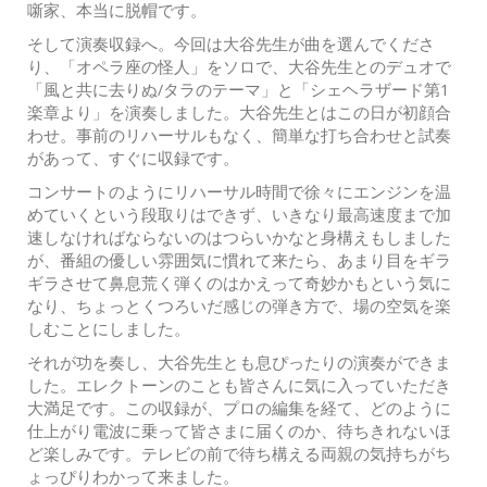
噺家、本当に脱帽です。
そして演奏収録へ。今回は大谷先生が曲を選んでくださ
り、「オペラ座の怪人」をソロで、大谷先生とのデュオで
「風と共に去りぬ/タラのテーマ」と「シェヘラザード第1
楽章より」を演奏しました。大谷先生とはこの日が初顔合
わせ。事前のリハーサルもなく、簡単な打ち合わせと試奏
があって、すぐに収録です。
コンサートのようにリハーサル時間で徐々にエンジンを温
めていくという段取りはできず、いきなり最高速度まで加
速しなければならないのはつらいかなと身構えもしました
が、番組の優しい雰囲気に慣れて来たら、あまり目をギラ
ギラさせて鼻息荒く弾くのはかえって奇妙かもという気に
なり、ちょっとくつろいだ感じの弾き方で、場の空気を楽
しむことにしました。
それが功を奏し、大谷先生とも息ぴったりの演奏ができま
した。エレクトーンのことも皆さんに気に入っていただき
大満足です。この収録が、プロの編集を経て、どのように
仕上がり電波に乗って皆さまに届くのか、待ちきれないほ
ど楽しみです。テレビの前で待ち構える両親の気持ちがち
ょっぴりわかって来ました。