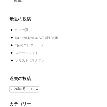
索:
最近の投稿
茨木の夏
Summer Live at ALT_SPEAKER
2台のエレクトーン
ステージフォト
ソリストに学ぶこと
過去の投稿
過
去
の
投
カテゴリー