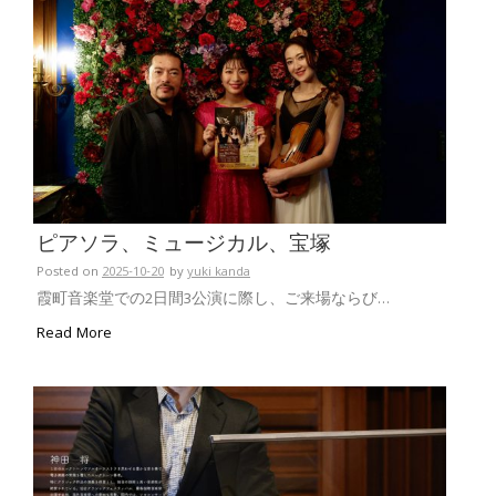
ピアソラ、ミュージカル、宝塚
Posted on
2025-10-20
by
yuki kanda
霞町音楽堂での2日間3公演に際し、ご来場ならび…
Read More