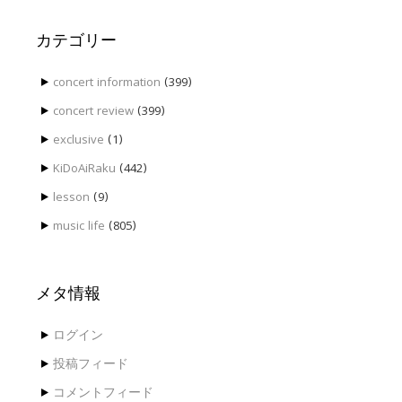
去
の
投
カテゴリー
稿
concert information
(399)
concert review
(399)
exclusive
(1)
KiDoAiRaku
(442)
lesson
(9)
music life
(805)
メタ情報
ログイン
投稿フィード
コメントフィード