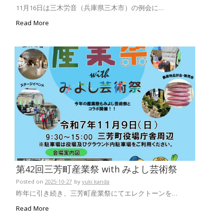
11月16日は三木労音（兵庫県三木市）の例会に…
Read More
第42回三芳町産業祭 with みよし芸術祭
Posted on
2025-10-27
by
yuki kanda
昨年に引き続き、三芳町産業祭にてエレクトーンを…
Read More