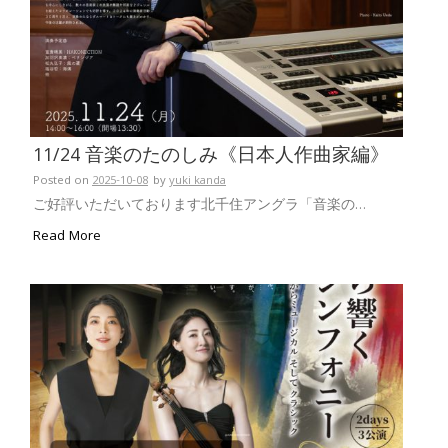
11/24 音楽のたのしみ《日本人作曲家編》
Posted on
2025-10-08
by
yuki kanda
ご好評いただいております北千住アングラ「音楽の…
Read More