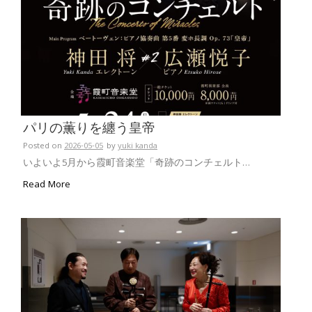
パリの薫りを纏う皇帝
Posted on
2026-05-05
by
yuki kanda
いよいよ5月から霞町音楽堂「奇跡のコンチェルト…
Read More