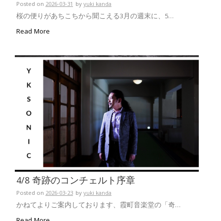
Posted on
2026-03-31
by
yuki kanda
桜の便りがあちこちから聞こえる3月の週末に、5…
Read More
4/8 奇跡のコンチェルト序章
Posted on
2026-03-23
by
yuki kanda
かねてよりご案内しております、霞町音楽堂の「奇…
Read More