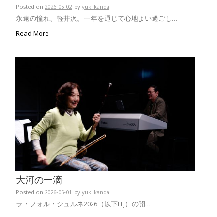
Posted on
2026-05-02
by
yuki kanda
永遠の憧れ、軽井沢。一年を通じて心地よい過ごし…
Read More
大河の一滴
Posted on
2026-05-01
by
yuki kanda
ラ・フォル・ジュルネ2026（以下LFJ）の開…