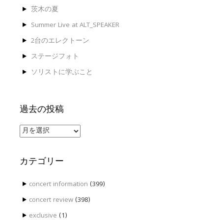
送
茨木の夏
り
Summer Live at ALT_SPEAKER
2台のエレクトーン
ステージフォト
ソリストに学ぶこと
過去の投稿
過
去
の
投
カテゴリー
稿
concert information
(399)
concert review
(398)
exclusive
(1)