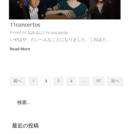
11concertos
Posted on
2026-02-13
by
yuki kanda
いやはや、たいへんなことになりました。これほど…
Read More
投
前へ
1
2
3
4
…
97
次へ
稿
の
検
索:
ペ
ー
最近の投稿
ジ