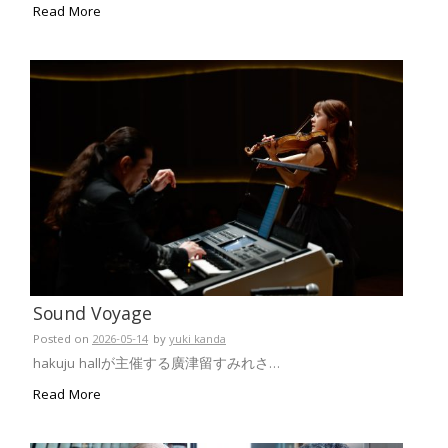
Read More
Sound Voyage
Posted on
2026-05-14
by
yuki kanda
hakuju hallが主催する廣津留すみれさ…
Read More